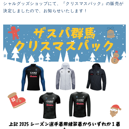
FANZONE
・優待チケット
シャルグッズショップにて、『
クリスマスパック』の
販売が
スタジアムアクセス
・企画チケット
決定しましたので、お知らせいたします！
スタジアムルール
インデックス
・招待チケット
PARTNERS
クラブプロパティ
ファンクラブ
シーズンシート
スタジアムグルメ
グッズ
・シーズンシート
クラブパートナー
会場周辺案内図
COMPANY
ザスパタイムズ
・法人シーズンシート
アシストパートナー
ホームイベント情報
各SNS
ザスパ応援店紹介
初心者向けのガイダンス
会社概要
マスコット
CHALLENGERS
ホームタウン活動
運営サポートスタッフ募集
拠点一覧
クラブアンバサダー
スマイルキッズキャラバン
設営撤収応援隊募集
フィロソフィー
応援ベンダー設置のお願い
ACADEMY
クラブについて（エンブレム・ロゴ等）
ふるさと納税
HISTORY
アカデミー概要
Ladies U-18
お問い合わせ
SCHOOL
U-18
Ladies U-15
U-15
スタッフ
スクール概要
TheSpark
U-12
スタッフ
各校紹介・アクセス
ニュース