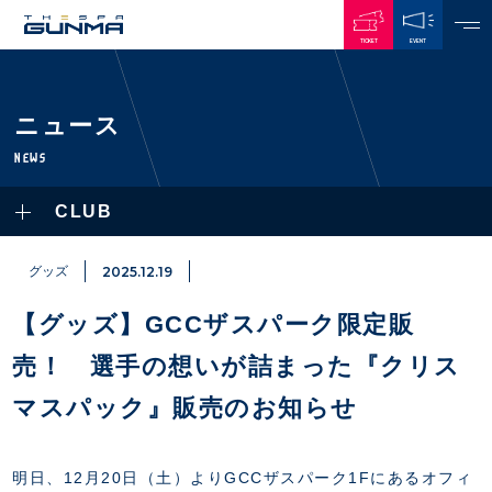
TICKET
EVENT
JAPANESE
ニュース
NEWS
NEWS
ALL
CLUB
PLAYERS / STAFFS
TOPICS
CLUB
選手・スタッフ一覧
グッズ
2025.12.19
GAMES
TOP TEAM
トレーニング見学について
CHALLENGERS
【グッズ】GCCザスパーク限定販
・注意事項
試合日程・結果
ACADEMY
TICKETS
・練習場ごとの注意事項
売！ 選手の想いが詰まった『クリス
順位表
THESPARK
・練習場マップ
ホームイベント情報
OTHER
マスパック』販売のお知らせ
チケット情報
ファンレターの宛先
GUIDE
・前売・当日チケット
・発売日
明日、12月20日（土）よりGCCザスパーク1Fにあるオフィ
INDEX