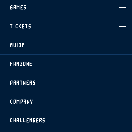
選手・スタッフ一覧
GAMES
TOP TEAM
トレーニング見学について
CHALLENGERS
・注意事項
試合日程・結果
ACADEMY
TICKETS
・練習場ごとの注意事項
順位表
THESPARK
・練習場マップ
ホームイベント情報
OTHER
チケット情報
ファンレターの宛先
GUIDE
・前売・当日チケット
・発売日
INDEX
FANZONE
・優待チケット
スタジアムアクセス
・企画チケット
スタジアムルール
インデックス
・招待チケット
PARTNERS
クラブプロパティ
ファンクラブ
シーズンシート
スタジアムグルメ
グッズ
・シーズンシート
クラブパートナー
会場周辺案内図
COMPANY
ザスパタイムズ
・法人シーズンシート
アシストパートナー
ホームイベント情報
各SNS
ザスパ応援店紹介
初心者向けのガイダンス
会社概要
マスコット
CHALLENGERS
ホームタウン活動
運営サポートスタッフ募集
拠点一覧
クラブアンバサダー
スマイルキッズキャラバン
設営撤収応援隊募集
フィロソフィー