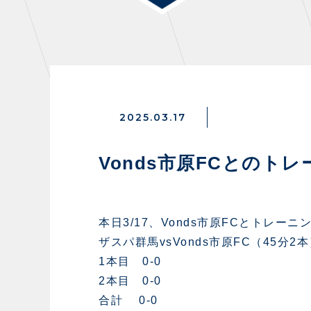
THESPARK
OTHER
2025.03.17
GUIDE
FA
Vonds市原FCとのト
スタジアムアクセス
イン
スタジアムルール
ファ
本日3/17、Vonds市原FCとトレ
クラブプロパティ
グッ
ザスパ群馬vsVonds市原FC（45分2
スタジアムグルメ
ザス
1本目 0-0
会場周辺案内図
各SN
2本目 0-0
ホームイベント情報
マス
合計 0-0