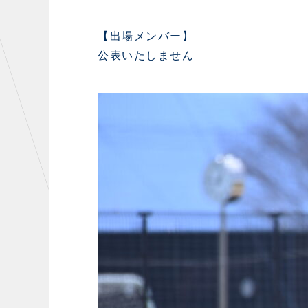
初心者向けのガイダンス
クラ
運営サポートスタッフ募集
【出場メンバー】
設営撤収応援隊募集
公表いたしません
CHALLENGERS
AC
U-18
U-15
U-12