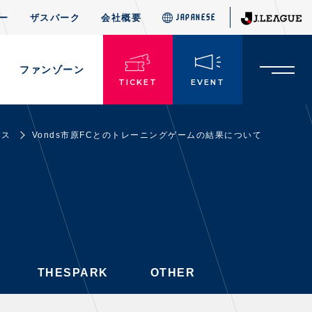
ー
ザスパーク
会社概要
JAPANESE
JAPANESE
THESPARK
OTHER
ド
ファンゾーン
TICKET
EVENT
ース
Vonds市原FCとのトレーニングゲームの結果について
TICKETS
チケット情報
・前売・当日チケット
・発売日
・優待チケット
THESPARK
OTHER
・企画チケット
・招待チケット