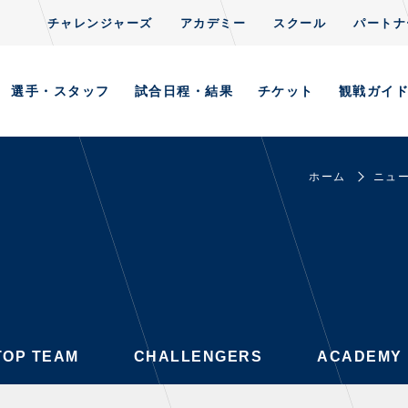
tent/themes/thespa/single-news.php
on line
18
チャレンジャーズ
アカデミー
スクール
パートナ
S
CLUB
TOP TEAM
CHALLENGERS
ACADEMY
選手・スタッフ
試合日程・結果
チケット
観戦ガイ
ホーム
ニュ
AYERS / STAFFS
GAMES
・スタッフ一覧
試合日程・結果
ーニング見学について
順位表
意事項
ホームイベント情報
習場ごとの注意事項
TOP TEAM
CHALLENGERS
ACADEMY
習場マップ
ンレターの宛先