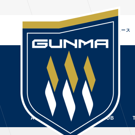
Warning
: Undefined global variable $lnav in
/home/xb923937/thespa.co.jp/public_html/bV2fIQmhJE/wp-con
ALL
TOPIC
ニュース
NEWS
PL
ALL
選手
ニュース
TOPICS
トレ
NEWS
CLUB
・注
TOP TEAM
・練
ALL
TOPICS
CLUB
CHALLENGERS
・練
ACADEMY
ファ