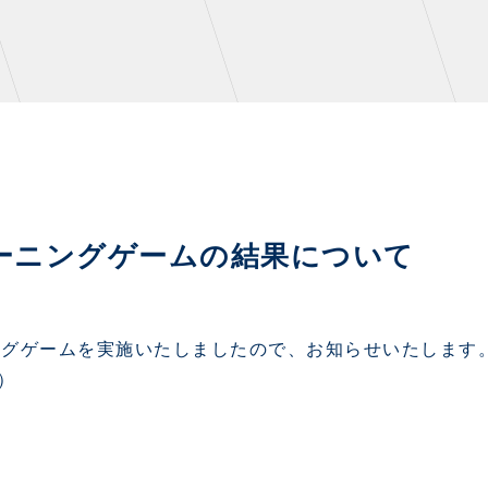
NZONE
PARTNERS
レーニングゲームの結果について
デックス
クラブパートナー
ンクラブ
アシストパートナー
ーニングゲームを実施いたしましたので、お知らせいたします
ズ
ザスパ応援店紹介
本）
パタイムズ
ホームタウン活動
S
スマイルキッズキャラバン
コット
応援ベンダー設置のお願い