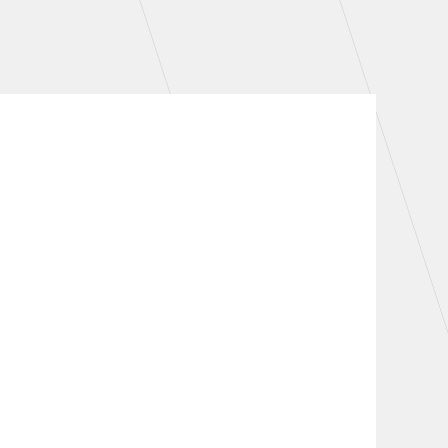
シーズンシート
・シーズンシート
・法人シーズンシート
COMPANY
会社概要
拠点一覧
。
フィロソフィー
クラブについて（エンブレム・ロゴ
等）
HISTORY