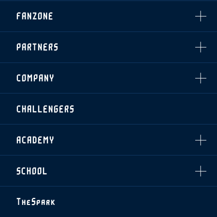
・発売日
INDEX
FANZONE
・優待チケット
スタジアムアクセス
・企画チケット
スタジアムルール
インデックス
・招待チケット
PARTNERS
クラブプロパティ
ファンクラブ
シーズンシート
スタジアムグルメ
グッズ
・シーズンシート
クラブパートナー
会場周辺案内図
COMPANY
ザスパタイムズ
・法人シーズンシート
アシストパートナー
ホームイベント情報
各SNS
ザスパ応援店紹介
初心者向けのガイダンス
会社概要
マスコット
CHALLENGERS
ホームタウン活動
運営サポートスタッフ募集
拠点一覧
クラブアンバサダー
スマイルキッズキャラバン
設営撤収応援隊募集
フィロソフィー
応援ベンダー設置のお願い
ACADEMY
クラブについて（エンブレム・ロゴ等）
ふるさと納税
HISTORY
アカデミー概要
Ladies U-18
お問い合わせ
SCHOOL
U-18
Ladies U-15
U-15
スタッフ
スクール概要
TheSpark
U-12
スタッフ