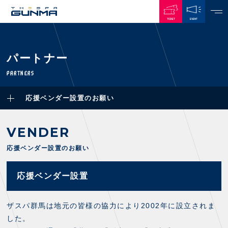
TICKET
EVENT
JAPANESE
パートナー
NEWS
PARTNERS
ALL
応援ベンダー設置のお願い
PLAYERS / STAFFS
TOPICS
CLUB
選手・スタッフ一覧
VENDER
GAMES
TOP TEAM
トレーニング見学について
CHALLENGERS
応援ベンダー設置のお願い
・注意事項
試合日程・結果
ACADEMY
TICKETS
・練習場ごとの注意事項
順位表
THESPARK
応援ベンダー設置
・練習場マップ
ホームイベント情報
OTHER
チケット情報
ファンレターの宛先
GUIDE
・前売・当日チケット
ザスパ群馬は地元の皆様の協力により2002年に設立されま
・発売日
した。
INDEX