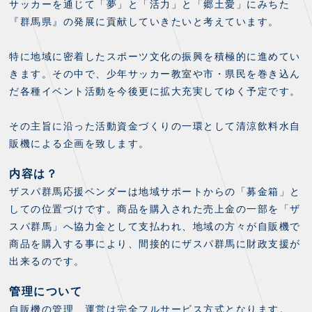
FANZONE
・優待チケット
サッカーを通じて「夢」と「活力」と「郷土愛」にみちた
スタジアムアクセス
・企画チケット
『群馬県』の発展に貢献していきたいと考えています。
スタジアムルール
インデックス
・招待チケット
PARTNERS
クラブプロパティ
ファンクラブ
シーズンシート
特に地域に密着したスポーツ文化の振興を積極的に進めてい
スタジアムグルメ
グッズ
きます。その中で、少年サッカー教室や市・県民を巻き込ん
・シーズンシート
クラブパートナー
会場周辺案内図
COMPANY
ザスパタイムズ
だ各種イベント活動を今後更に拡大充実してゆく予定です。
・法人シーズンシート
アシストパートナー
ホームイベント情報
各SNS
ザスパ応援店紹介
初心者向けのガイダンス
会社概要
その主旨に沿った活動資金づくりの一環として清涼飲料水自
マスコット
CHALLENGERS
ホームタウン活動
運営サポートスタッフ募集
販機による企画を致します。
拠点一覧
クラブアンバサダー
スマイルキッズキャラバン
設営撤収応援隊募集
フィロソフィー
応援ベンダー設置のお願い
内容は？
ACADEMY
クラブについて（エンブレム・ロゴ等）
ふるさと納税
ザスパ群馬応援ベンダーは地域サポートからの「募金箱」と
HISTORY
しての位置づけです。商品を購入された売上金の一部を「ザ
アカデミー概要
Ladies U-18
お問い合わせ
SCHOOL
スパ群馬」へ協力金として支払われ、地域の方々が自販機で
U-18
Ladies U-15
商品を購入する事により、間接的にザスパ群馬に財政支援が
U-15
スタッフ
スクール概要
出来るのです。
TheSpark
U-12
スタッフ
管理について
各校紹介・アクセス
ニュース
自販機の管理、運営は完全フルサービス方式となります。