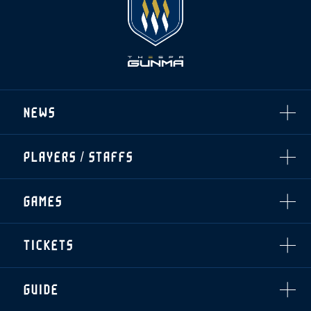
NEWS
ALL
PLAYERS / STAFFS
TOPICS
CLUB
選手・スタッフ一覧
GAMES
TOP TEAM
トレーニング見学について
CHALLENGERS
・注意事項
試合日程・結果
ACADEMY
TICKETS
・練習場ごとの注意事項
順位表
THESPARK
・練習場マップ
ホームイベント情報
OTHER
チケット情報
ファンレターの宛先
GUIDE
・前売・当日チケット