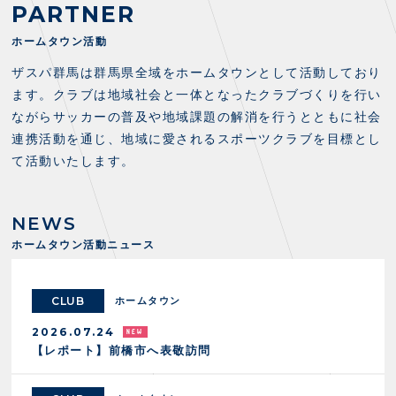
FANZONE
・優待チケット
PARTNER
スタジアムアクセス
・企画チケット
スタジアムルール
ホームタウン活動
インデックス
・招待チケット
PARTNERS
クラブプロパティ
ファンクラブ
シーズンシート
ザスパ群馬は群馬県全域をホームタウンとして活動しており
スタジアムグルメ
グッズ
・シーズンシート
ます。クラブは地域社会と一体となったクラブづくりを行い
クラブパートナー
会場周辺案内図
COMPANY
ザスパタイムズ
ながらサッカーの普及や地域課題の解消を行うとともに社会
・法人シーズンシート
アシストパートナー
ホームイベント情報
各SNS
連携活動を通じ、地域に愛されるスポーツクラブを目標とし
ザスパ応援店紹介
初心者向けのガイダンス
会社概要
マスコット
て活動いたします。
CHALLENGERS
ホームタウン活動
運営サポートスタッフ募集
拠点一覧
クラブアンバサダー
スマイルキッズキャラバン
設営撤収応援隊募集
フィロソフィー
応援ベンダー設置のお願い
NEWS
ACADEMY
クラブについて（エンブレム・ロゴ等）
ふるさと納税
ホームタウン活動ニュース
HISTORY
アカデミー概要
Ladies U-18
お問い合わせ
SCHOOL
U-18
Ladies U-15
CLUB
ホームタウン
U-15
スタッフ
スクール概要
2026.07.24
TheSpark
U-12
スタッフ
【レポート】前橋市へ表敬訪問
各校紹介・アクセス
ニュース