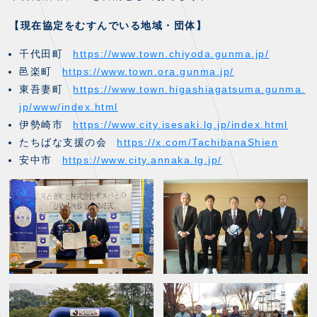
【現在協定をむすんでいる地域・団体】
千代田町
https://www.town.chiyoda.gunma.jp/
邑楽町
https://www.town.ora.gunma.jp/
東吾妻町
https://www.town.higashiagatsuma.gunma.
jp/www/index.html
伊勢崎市
https://www.city.isesaki.lg.jp/index.html
たちばな支援の会
https://x.com/TachibanaShien
安中市
https://www.city.annaka.lg.jp/