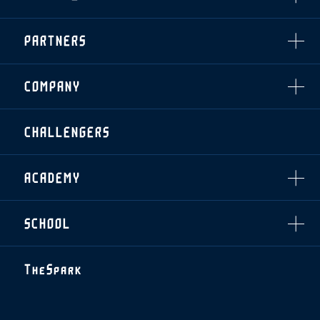
スタジアムアクセス
・企画チケット
スタジアムルール
インデックス
・招待チケット
PARTNERS
クラブプロパティ
ファンクラブ
シーズンシート
スタジアムグルメ
グッズ
・シーズンシート
クラブパートナー
会場周辺案内図
COMPANY
ザスパタイムズ
・法人シーズンシート
アシストパートナー
ホームイベント情報
各SNS
ザスパ応援店紹介
初心者向けのガイダンス
会社概要
マスコット
CHALLENGERS
ホームタウン活動
運営サポートスタッフ募集
拠点一覧
クラブアンバサダー
スマイルキッズキャラバン
設営撤収応援隊募集
フィロソフィー
応援ベンダー設置のお願い
ACADEMY
クラブについて（エンブレム・ロゴ等）
ふるさと納税
HISTORY
アカデミー概要
Ladies U-18
お問い合わせ
SCHOOL
U-18
Ladies U-15
U-15
スタッフ
スクール概要
TheSpark
U-12
スタッフ
各校紹介・アクセス
ニュース
スクール会員規約