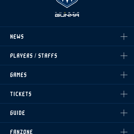
NEWS
ALL
PLAYERS / STAFFS
TOPICS
CLUB
選手・スタッフ一覧
GAMES
TOP TEAM
トレーニング見学について
CHALLENGERS
・注意事項
試合日程・結果
ACADEMY
TICKETS
・練習場ごとの注意事項
順位表
THESPARK
・練習場マップ
ホームイベント情報
OTHER
チケット情報
ファンレターの宛先
GUIDE
・前売・当日チケット
・発売日
INDEX
FANZONE
・優待チケット