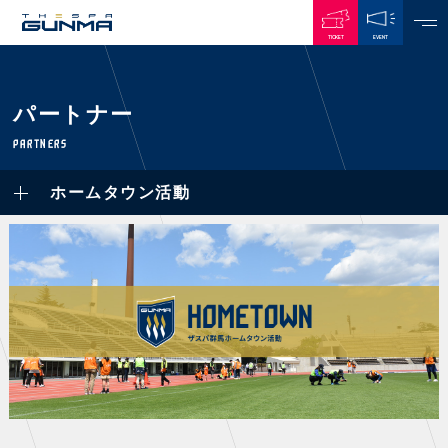
TICKET
EVENT
JAPANESE
パートナー
NEWS
PARTNERS
ALL
ホームタウン活動
PLAYERS / STAFFS
TOPICS
CLUB
選手・スタッフ一覧
GAMES
TOP TEAM
トレーニング見学について
CHALLENGERS
・注意事項
試合日程・結果
ACADEMY
TICKETS
・練習場ごとの注意事項
順位表
THESPARK
・練習場マップ
ホームイベント情報
OTHER
チケット情報
ファンレターの宛先
GUIDE
・前売・当日チケット
・発売日
INDEX