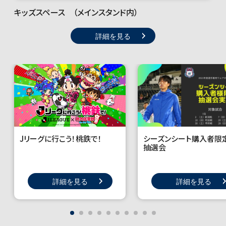
キッズスペース （メインスタンド内）
詳細を見る
シーズンシート購入者
Jリーグに行こう！桃鉄で！
抽選会
詳細を見る
詳細を見る
1
2
3
4
5
6
7
8
9
10