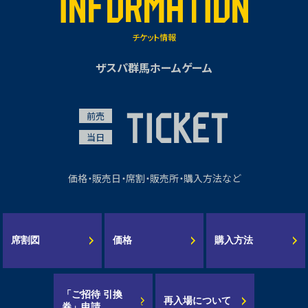
INFORMATION
チケット情報
ザスパ群馬ホームゲーム
TICKET
前売
当日
価格・販売日・席割・販売所・購入方法など
席割図
価格
購入方法
90分直向きに走り続け、チームのために体を張ってプレーする、そして、
「ご招待 引換
再入場について
券」申請