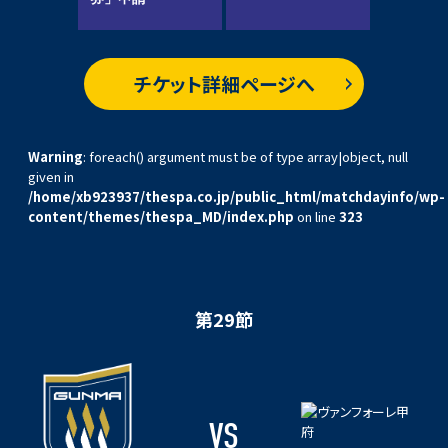
自らの体ごと、ボールとともにゴールになだれ込んでいく。
歴代ザスパのストライカーには、「美しさ」よりも、「泥臭さ」が求められ
てきた。そんな、ザスパらしいストライカーに近いのが髙木彰人ではない
だろうか？
チケット詳細ページへ
前線では、繰り返し相手のボールを追い続け、チャンスになれば、自ら
が潰れ役となって体を張る、そして、ゴールに向けて、何度でもチャレン
Warning
: foreach() argument must be of type array|object, null
ジし続ける男だ。
given in
/home/xb923937/thespa.co.jp/public_html/matchdayinfo/wp-
今季は、天皇杯3回戦のJ1浦和戦で決勝ゴールを挙げ、名を挙げた。だ
content/themes/thespa_MD/index.php
on line
323
が、リーグ戦では、第25節金沢戦の1得点のみ。もちろん、髙木も満足し
てはいない。
髙木自身は、「戦う上で気持ちの部分は大前提。あれをベースに結果を
出さないといけないと思う。」と、ここからのゴール量産を誓っている。
第29節
前節、山形戦では、コーナーキックからのボールをゴール前で髙木が競
り合い、つながったボールを小島雅也がゴールにつなげた。髙木にゴー
ルこそなかったが、勝利のために身を捧げる姿は変わらなかった。
VS
そんな、山形戦では、髙木だけでなく、チームとしても、最後まで、必死に