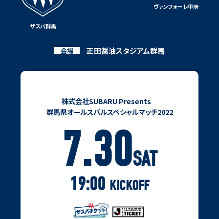
ヴァンフォーレ甲府
戦う姿、高い集中力をみせ、連敗を6で止めるとともに、5月15日第16節
岡山戦以来となる12試合ぶりの勝利を掴むことに成功した。
ザスパ群馬
苦しい時間が長く続いたが、髙木の様に、直向きなサッカーを続けるザ
正田醤油スタジアム群馬
会場
スパには、徐々に追い風が吹き始めている。
ケガで長期離脱していたキャプテン・細貝萌が戦列に復帰、また、J3松
本からFW鈴木国友を期限付き移籍で獲得し、心強い仲間が加わった。
株式会社SUBARU Presents
前節の勝利、そして、吹き始めた追い風に乗り、さらに浮上するために
群馬県オールスバルスペシャルマッチ2022
は、今節の甲府戦の勝利が必須となる。
7.30
甲府は、現在、リーグ15位と本来の力を出し切れていない。また、前節、
トップチームの選手複数名が新型コロナウイルス感染症の陽性診断を
SAT
受け、試合が中止に。チームも、3日間の活動停止になるなど難しい状
況を過ごした。ただ、チーム最多7得点の長谷川元希や、一発で仕留めら
19:00
KICKOFF
れるウィリアン・リラなど、得点力のある選手も多い。侮れば痛い目に
合うのは必至だ。
12試合ぶりに勝利したザスパだが、ホーム・正田醤油スタジアム群馬で