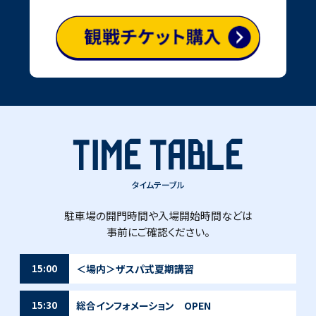
は、4月3日第8節水戸戦以来、勝利がない。ホームで、久しぶりの草津節
を響き渡らせ、反転攻勢の夏にするために。チームとともに、我々サポ
ーターも、ザスパらしく、直向きに戦うのみだ！
文・笹川裕昭
TIME TABLE
タイムテーブル
駐車場の開門時間や入場開始時間などは
事前にご確認ください。
＜場内＞ザスパ式夏期講習
15:00
総合インフォメーション OPEN
15:30